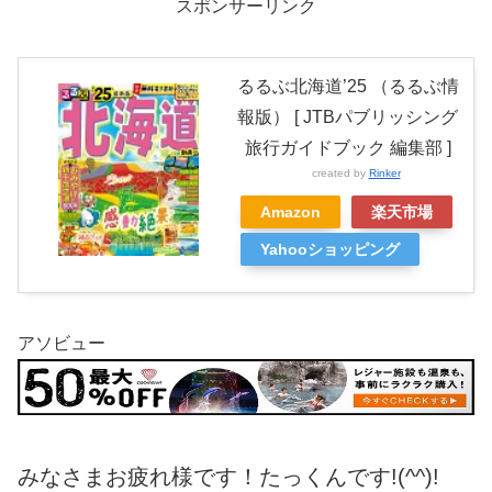
スポンサーリンク
るるぶ北海道’25 （るるぶ情
報版） [ JTBパブリッシング
旅行ガイドブック 編集部 ]
created by
Rinker
Amazon
楽天市場
Yahooショッピング
アソビュー
みなさまお疲れ様です！たっくんです!(^^)!