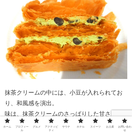
抹茶クリームの中には、小豆が入れられてお
り、和風感を演出。
味は、抹茶クリームのさっぱりした甘さと豆
の甘さのマッチ（●＾o＾●）
ホーム
プロフィー
グルメ
アクティビ
サウナ
ホテル
スイーツ
お土産
お問い合わ
ル
ティ
せ