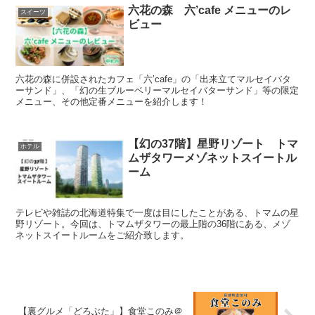
六花の森 六’cafe メニューのレ
スイーツ
ビュー
六花の森に併設されたカフェ「六’cafe」の「出来立てマルセイバタ
ーサンド」、「幻の生ブルーベリーマルセイバターサンド」等の限定
メニュー、その他定番メニューを紹介します！
【幻の37階】星野リゾート トマ
ホテル
ムザタワーメゾネットスイートル
ーム
テレビや雑誌の北海道特集で一度は目にしたことがある、トマムの星
野リゾート。今回は、トマムザタワーの最上階の36階にある、メゾ
ネットスイートルームをご紹介致します。
【裏グルメ「どろぶた」】食堂このみ＠