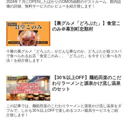
2024年７月にOPENしたばかりのOMO5函館のゲストルーム、館内設
備の詳細、無料サービスのレビューを紹介致します！
【裏グルメ「どろぶた」】食堂こ
グルメ
のみ＠幕別町忠類村
十勝の裏グルメ「どろぶた」がどんな豚なのか、どろぶたが超コスパ
で食べられるお店「食堂このみ」、「どろぶた」を今すぐに食べる方
法！を紹介致します！
【30％以上OFF】麺処田楽のこだ
グルメ
わりラーメンと源泉かけ流し温泉
のセット
この記事では、麺処田楽のこだわりラーメンと源泉かけ流し温泉をダ
ブルで、しかも30％以上OFFで楽しめるコスパ最高サービスをご紹
介致します！