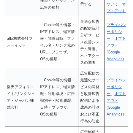
種類・クリックした
示する
ついて
、
オ
広告の種類
プトアウト
最適な広告
・Cookie等の情報・
プライバシ
の配信統計
IPアドレス、端末情
ーポリシ
分析サービ
afb/株式会社フ
報・閲覧日時、ファ
ー
、
オプト
ス改善シス
ォーイット
イル名・リンク元の
アウト
テム障害、
URL・ブラウザ、
(Google
不正アクセ
OSの種類
Analytics)
スの調査
広告配信の
・Cookie等の情報・
最適化サー
プライバシ
楽天アフィリエ
IPアドレス、端末情
ビスの開発
ーポリシ
イト/リンクシェ
報・利用環境・広告
と改善広告
ー
、
オプト
ア・ジャパン株
識別子・閲覧履歴、
配信による
アウト
式会社
日時・ブラウザ、
成果の計測
(Google
OSの種類
および不正
Analytics)
行為の防止
広告配信の