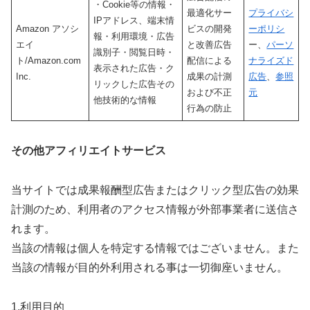
・Cookie等の情報・
最適化サー
プライバシ
IPアドレス、端末情
Amazon アソシ
ビスの開発
ーポリシ
報・利用環境・広告
エイ
と改善広告
ー、
パーソ
識別子・閲覧日時・
ト/Amazon.com
配信による
ナライズド
表示された広告・ク
Inc.
成果の計測
広告
、
参照
リックした広告その
および不正
元
他技術的な情報
行為の防止
その他アフィリエイトサービス
当サイトでは成果報酬型広告またはクリック型広告の効果
計測のため、利用者のアクセス情報が外部事業者に送信さ
れます。
当該の情報は個人を特定する情報ではございません。また
当該の情報が目的外利用される事は一切御座いません。
1.利用目的