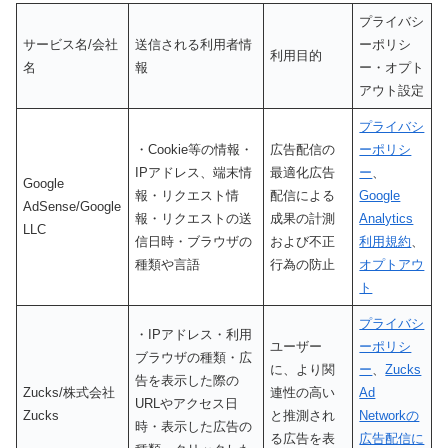
プライバシ
サービス名/会社
送信される利用者情
ーポリシ
利用目的
名
報
ー・オプト
アウト設定
プライバシ
・Cookie等の情報・
広告配信の
ーポリシ
IPアドレス、端末情
最適化広告
ー
、
Google
報・リクエスト情
配信による
Google
AdSense/Google
報・リクエストの送
成果の計測
Analytics
LLC
信日時・ブラウザの
および不正
利用規約
、
種類や言語
行為の防止
オプトアウ
ト
プライバシ
・IPアドレス・利用
ユーザー
ーポリシ
ブラウザの種類・広
に、より関
ー
、
Zucks
告を表示した際の
Zucks/株式会社
連性の高い
Ad
URLやアクセス日
Zucks
と推測され
Networkの
時・表示した広告の
る広告を表
広告配信に