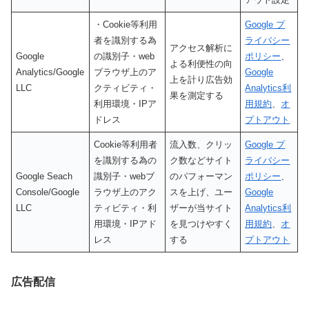
・Cookie等利用
Google プ
者を識別する為
ライバシー
アクセス解析に
Google
の識別子・web
ポリシー
、
よる利便性の向
Analytics/Google
ブラウザ上のア
Google
上を計り広告効
LLC
クティビティ・
Analytics利
果を測定する
利用環境・IPア
用規約
、
オ
ドレス
プトアウト
Cookie等利用者
流入数、クリッ
Google プ
を識別する為の
ク数などサイト
ライバシー
Google Seach
識別子・webブ
のパフォーマン
ポリシー
、
Console/Google
ラウザ上のアク
スを上げ、ユー
Google
LLC
ティビティ・利
ザーが当サイト
Analytics利
用環境・IPアド
を見つけやすく
用規約
、
オ
レス
する
プトアウト
広告配信